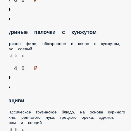
уриные палочки с кунжутом
уриное филе, обжаренное в кляре с кунжутом,
оус соевый
30 г.
140 ₽
ациви
лассическое грузинское блюдо, на основе куриного
иле, репчатого лука, грецкого ореха, аджики,
инзы и специй
85 г.
490 ₽