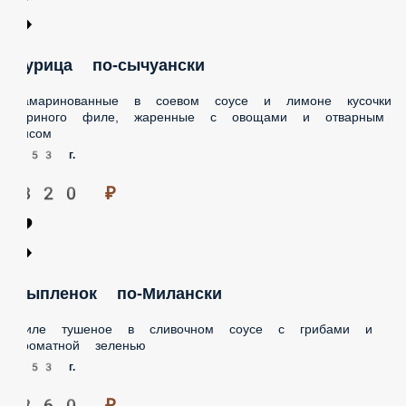
урица по-сычуански
амаринованные в соевом соусе и лимоне кусочки
уриного филе, жаренные с овощами и отварным
исом
53 г.
320 ₽
ыпленок по-Милански
иле тушеное в сливочном соусе с грибами и
роматной зеленью
53 г.
360 ₽