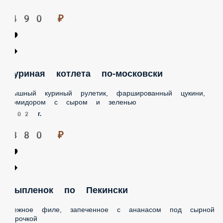
уриная котлета по-московски
ышный куриный рулетик, фаршированный цукини,
омидором с сыром и зеленью
02 г.
380 ₽
ыпленок по Пекински
ежное филе, запеченное с ананасом под сырной
орочкой
88 г.